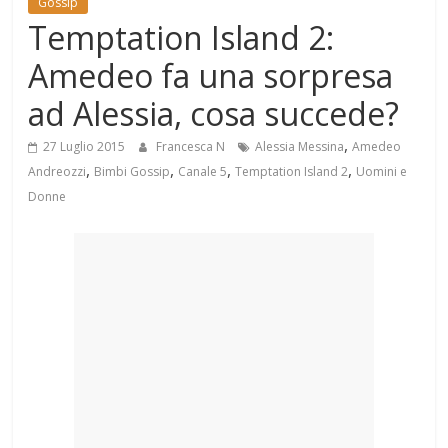
Gossip
Mondo
Temptation Island 2:
Amedeo fa una sorpresa
ad Alessia, cosa succede?
,
27 Luglio 2015
Francesca N
Alessia Messina
Amedeo
,
,
,
,
Andreozzi
Bimbi Gossip
Canale 5
Temptation Island 2
Uomini e
Donne