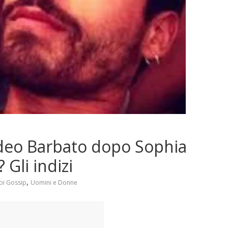
eo Barbato dopo Sophia
Gli indizi
,
bi Gossip
Uomini e Donne