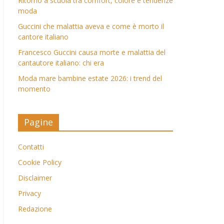
Ritorno a scuola tra comfort, colore e tendenze
moda
Guccini che malattia aveva e come è morto il
cantore italiano
Francesco Guccini causa morte e malattia del
cantautore italiano: chi era
Moda mare bambine estate 2026: i trend del
momento
Pagine
Contatti
Cookie Policy
Disclaimer
Privacy
Redazione