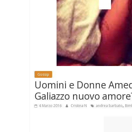
e
Mondo
Gossip
Uomini e Donne Amed
Galiazzo nuovo amore? 
,
4 Marzo 2016
Cristina N
andrea barbato
Bim