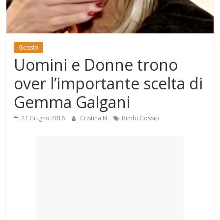
Mondo
Gossip
Uomini e Donne trono
over l’importante scelta di
Gemma Galgani
27 Giugno 2016
Cristina N
Bimbi Gossip