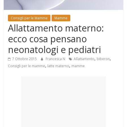
Mondo
Consigli per le Mamme
Mamme
Allattamento materno:
ecco cosa pensano
neonatologi e pediatri
,
,
7 Ottobre 2015
Francesca N
Allattamento
biberon
,
,
Consigli per le mamme
latte materno
mamme