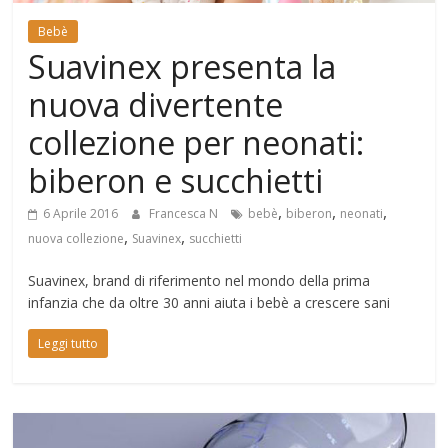
Mondo
Bebè
Suavinex presenta la
nuova divertente
collezione per neonati:
biberon e succhietti
,
,
,
6 Aprile 2016
Francesca N
bebè
biberon
neonati
,
,
nuova collezione
Suavinex
succhietti
Suavinex, brand di riferimento nel mondo della prima
infanzia che da oltre 30 anni aiuta i bebè a crescere sani
Leggi tutto