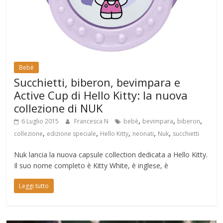
Bebè
Succhietti, biberon, bevimpara e
Active Cup di Hello Kitty: la nuova
collezione di NUK
,
,
,
6 Luglio 2015
Francesca N
bebè
bevimpara
biberon
,
,
,
,
,
collezione
edizione speciale
Hello Kitty
neonati
Nuk
succhietti
Nuk lancia la nuova capsule collection dedicata a Hello Kitty.
Il suo nome completo è Kitty White, è inglese, è
Leggi tutto