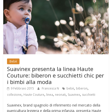
Bebè
Suavinex presenta la linea Haute
Couture: biberon e succhietti chic per
i bimbi alla moda
,
,
9 Febbraio 2015
Francesca N
bebè
biberon
,
,
,
,
,
collezione
Haute Couture
linea
neonati
Suavinex
succhietti
Suavinex, brand spagnolo di riferimento nel mercato della
puericultura leggera e della prima infanzia, presenta Haute