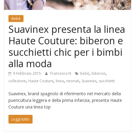
Mondo
Bebè
Suavinex presenta la linea
Haute Couture: biberon e
succhietti chic per i bimbi
alla moda
,
,
9 Febbraio 2015
Francesca N
bebè
biberon
,
,
,
,
,
collezione
Haute Couture
linea
neonati
Suavinex
succhietti
Suavinex, brand spagnolo di riferimento nel mercato della
puericultura leggera e della prima infanzia, presenta Haute
Couture una linea top
Leggi tutto