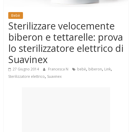
Mondo
Bebè
Sterilizzare velocemente
biberon e tettarelle: prova
lo sterilizzatore elettrico di
Suavinex
,
,
,
27 Giugno 2014
Francesca N
bebè
biberon
Link
,
Sterilizzatore elettrico
Suavinex