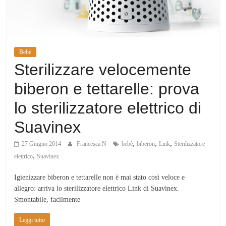
Mondo
Bebè
Sterilizzare velocemente
biberon e tettarelle: prova
lo sterilizzatore elettrico di
Suavinex
,
,
,
27 Giugno 2014
Francesca N
bebè
biberon
Link
Sterilizzatore
,
elettrico
Suavinex
Igienizzare biberon e tettarelle non è mai stato così veloce e
allegro: arriva lo sterilizzatore elettrico Link di Suavinex.
Smontabile, facilmente
Leggi tutto