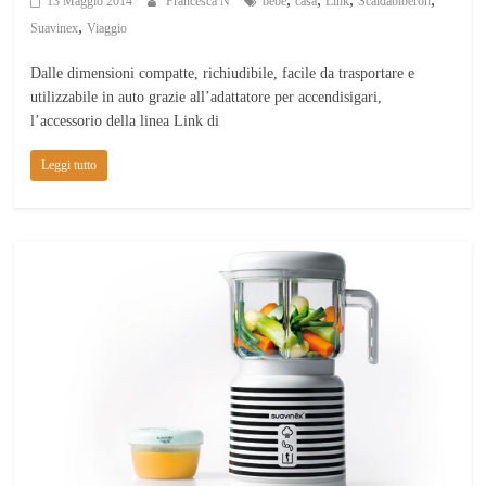
13 Maggio 2014
Francesca N
bebè
casa
Link
Scaldabiberon
,
Suavinex
Viaggio
Dalle dimensioni compatte, richiudibile, facile da trasportare e
utilizzabile in auto grazie all’adattatore per accendisigari,
l’accessorio della linea Link di
Leggi tutto