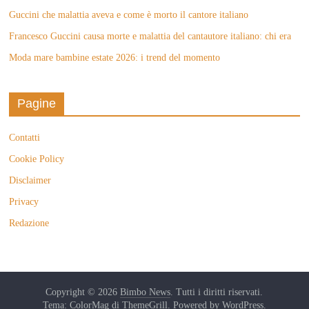
Guccini che malattia aveva e come è morto il cantore italiano
Francesco Guccini causa morte e malattia del cantautore italiano: chi era
Moda mare bambine estate 2026: i trend del momento
Pagine
Contatti
Cookie Policy
Disclaimer
Privacy
Redazione
Copyright © 2026
Bimbo News
. Tutti i diritti riservati.
Tema: ColorMag di
ThemeGrill
. Powered by
WordPress
.