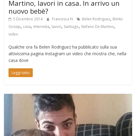
Martino, lavori in casa. In arrivo un
nuovo bebè?
,
5 Dicembre 2014
Francesca N
Belen Rodriguez
Bimbi
,
,
,
,
,
,
Gossip
casa
Intervista
lavori
Santiago
Stefano De Martino
video
Qualche ora fa Belen Rodriguez ha pubblicato sulla sua
attivissima pagina Instagram un video che mostra che, nella
casa dove
Leggi tutto