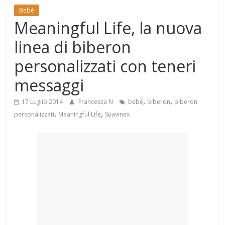
Mondo
Bebè
Meaningful Life, la nuova
linea di biberon
personalizzati con teneri
messaggi
,
,
17 Luglio 2014
Francesca N
bebè
biberon
biberon
,
,
personalizzati
Meaningful Life
Suavinex