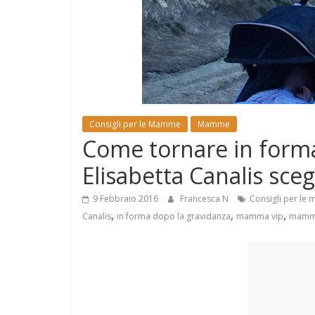
e
Mondo
Consigli per le Mamme
Mamme
Come tornare in forma
Elisabetta Canalis sceg
9 Febbraio 2016
Francesca N
Consigli per l
,
,
,
Canalis
in forma dopo la gravidanza
mamma vip
mam