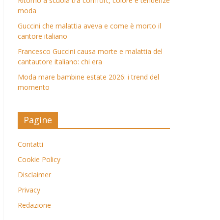
Ritorno a scuola tra comfort, colore e tendenze
moda
Guccini che malattia aveva e come è morto il
cantore italiano
Francesco Guccini causa morte e malattia del
cantautore italiano: chi era
Moda mare bambine estate 2026: i trend del
momento
Pagine
Contatti
Cookie Policy
Disclaimer
Privacy
Redazione