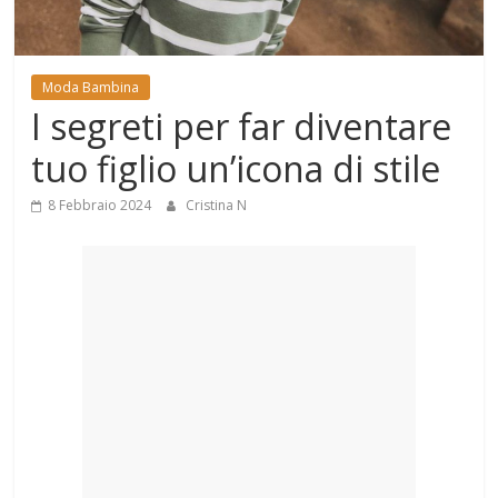
Mondo
Moda Bambina
I segreti per far diventare
tuo figlio un’icona di stile
8 Febbraio 2024
Cristina N