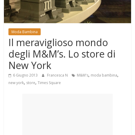
Mondo
Moda Bambina
Il meraviglioso mondo
degli M&M’s. Lo store di
New York
,
,
6 Giugno 2013
Francesca N
M&M's
moda bambina
,
,
new york
store
Times Square