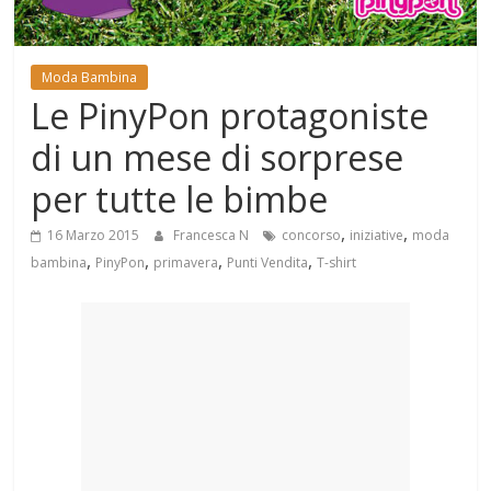
Mondo
Moda Bambina
Le PinyPon protagoniste
di un mese di sorprese
per tutte le bimbe
,
,
16 Marzo 2015
Francesca N
concorso
iniziative
moda
,
,
,
,
bambina
PinyPon
primavera
Punti Vendita
T-shirt