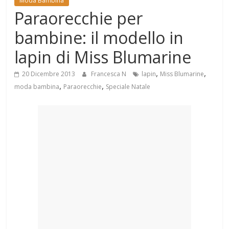
Moda Bambina
Mondo
Paraorecchie per
bambine: il modello in
lapin di Miss Blumarine
,
,
20 Dicembre 2013
Francesca N
lapin
Miss Blumarine
,
,
moda bambina
Paraorecchie
Speciale Natale