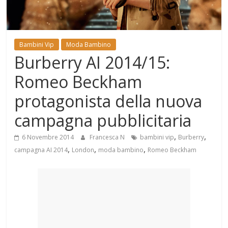
Mondo
Bambini Vip
Moda Bambino
Burberry AI 2014/15:
Romeo Beckham
protagonista della nuova
campagna pubblicitaria
,
,
6 Novembre 2014
Francesca N
bambini vip
Burberry
,
,
,
campagna AI 2014
London
moda bambino
Romeo Beckham