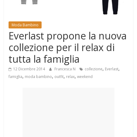
Mondo
Moda Bambino
Everlast propone la nuova
collezione per il relax di
tutta la famiglia
,
,
12 Dicembre 2014
Francesca N
collezione
Everlast
,
,
,
,
famiglia
moda bambino
outfit
relax
weekend