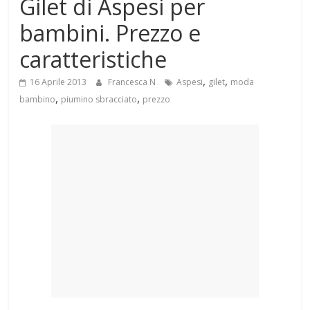
Gilet di Aspesi per
Mondo
bambini. Prezzo e
caratteristiche
,
,
16 Aprile 2013
Francesca N
Aspesi
gilet
moda
,
,
bambino
piumino sbracciato
prezzo