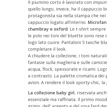
Il piumino corto è lavorato con impunt
quello lungo, invece, ha il cappuccio bo
protagonista sia nella stampa che nei 
cappuccio logato all’interno.
Microfant
chambray e oxford
. Le t-shirt sempre
le polo nei toni del bluette sono rese o
logo lato cuore. Pantaloni 5 tasche blu
completare il look.
A chiudere la collezione, i toni natural
fantasie sulla maglieria e sulle camici
acqua, flock, spessorate e ricami. Logo
a contrasto. La palette cromatica dei p
avion. A rendere il look sporty-chic, la 
La collezione baby girl
, riservata anch
essenziale ma raffinata. Il primo mood
grigio, dell’ argento e del rosa fard de