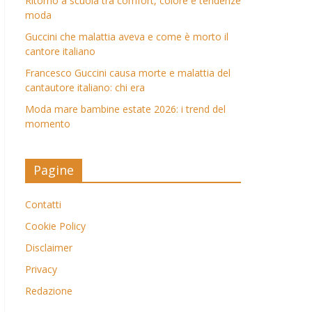
Ritorno a scuola tra comfort, colore e tendenze
moda
Guccini che malattia aveva e come è morto il
cantore italiano
Francesco Guccini causa morte e malattia del
cantautore italiano: chi era
Moda mare bambine estate 2026: i trend del
momento
Pagine
Contatti
Cookie Policy
Disclaimer
Privacy
Redazione