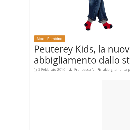
e
Mondo
Moda Bambino
Peuterey Kids, la nuov
abbigliamento dallo sti
5 Febbraio 2016
Francesca N
abbigliamento 