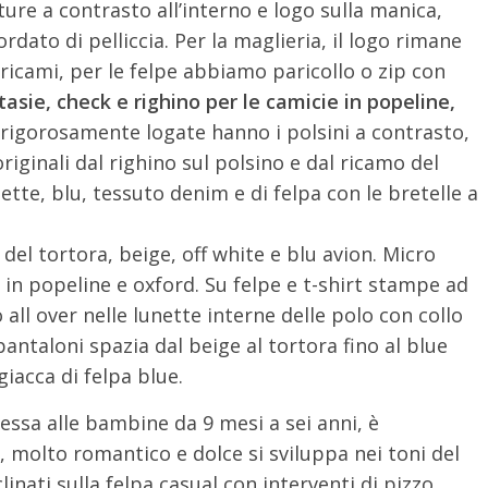
ure a contrasto all’interno e logo sulla manica,
rdato di pelliccia. Per la maglieria, il logo rimane
ricami, per le felpe abbiamo paricollo o zip con
asie, check e righino per le camicie in popeline,
 rigorosamente logate hanno i polsini a contrasto,
riginali dal righino sul polsino e dal ricamo del
ette, blu, tessuto denim e di felpa con le bretelle a
i del tortora, beige, off white e blu avion. Micro
e in popeline e oxford. Su felpe e t-shirt stampe ad
 all over nelle lunette interne delle polo con collo
antaloni spazia dal beige al tortora fino al blue
giacca di felpa blue.
’essa alle bambine da 9 mesi a sei anni, è
, molto romantico e dolce si sviluppa nei toni del
clinati sulla felpa casual con interventi di pizzo