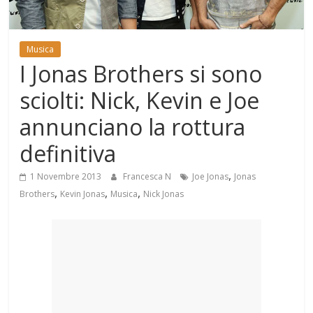
Mondo
Musica
I Jonas Brothers si sono
sciolti: Nick, Kevin e Joe
annunciano la rottura
definitiva
,
1 Novembre 2013
Francesca N
Joe Jonas
Jonas
,
,
,
Brothers
Kevin Jonas
Musica
Nick Jonas