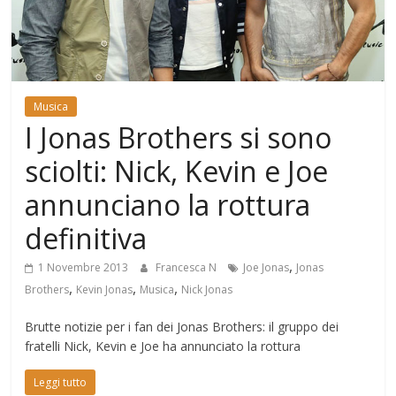
Mondo
Musica
I Jonas Brothers si sono
sciolti: Nick, Kevin e Joe
annunciano la rottura
definitiva
,
1 Novembre 2013
Francesca N
Joe Jonas
Jonas
,
,
,
Brothers
Kevin Jonas
Musica
Nick Jonas
Brutte notizie per i fan dei Jonas Brothers: il gruppo dei
fratelli Nick, Kevin e Joe ha annunciato la rottura
Leggi tutto