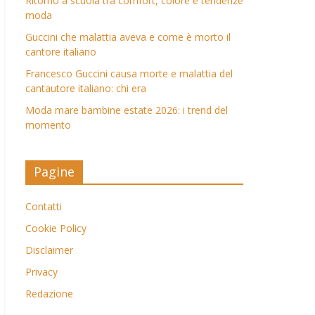
Ritorno a scuola tra comfort, colore e tendenze
moda
Guccini che malattia aveva e come è morto il
cantore italiano
Francesco Guccini causa morte e malattia del
cantautore italiano: chi era
Moda mare bambine estate 2026: i trend del
momento
Pagine
Contatti
Cookie Policy
Disclaimer
Privacy
Redazione