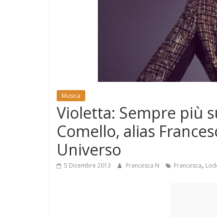
e
Mondo
Musica
Violetta: Sempre più 
Comello, alias Francesc
Universo
,
5 Dicembre 2013
Francesca N
Francesca
Lod