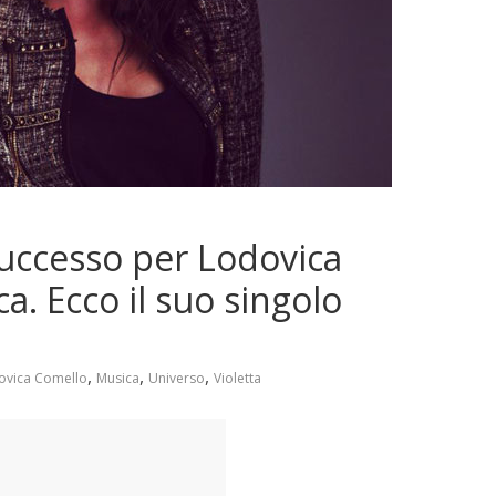
successo per Lodovica
a. Ecco il suo singolo
,
,
,
ovica Comello
Musica
Universo
Violetta