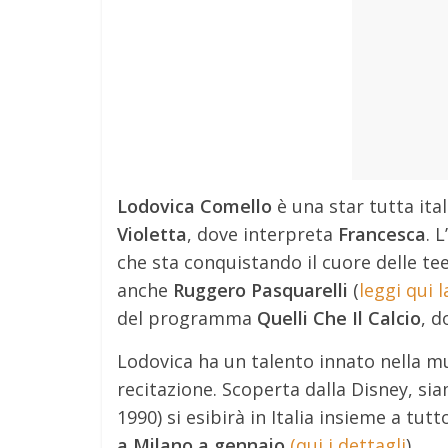
Lodovica Comello
è una star tutta ita
Violetta
, dove interpreta
Francesca
. 
che sta conquistando il cuore delle te
anche
Ruggero Pasquarelli
(
leggi qui l
del programma
Quelli Che Il Calcio
, d
Lodovica ha un talento innato nella mu
recitazione. Scoperta dalla Disney, si
1990) si esibirà in Italia insieme a tutt
a Milano a gennaio
(qui i dettagli
).