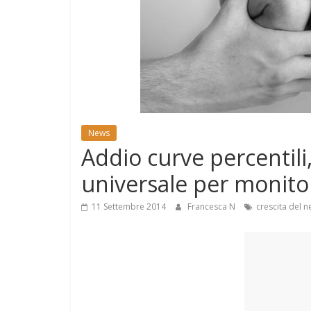
e
Mondo
News
Addio curve percentil
universale per monitor
11 Settembre 2014
Francesca N
crescita del 