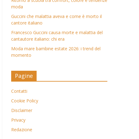
Ritorno a scuola tra comfort, colore e tendenze
moda
Guccini che malattia aveva e come è morto il
cantore italiano
Francesco Guccini causa morte e malattia del
cantautore italiano: chi era
Moda mare bambine estate 2026: i trend del
momento
Pagine
Contatti
Cookie Policy
Disclaimer
Privacy
Redazione