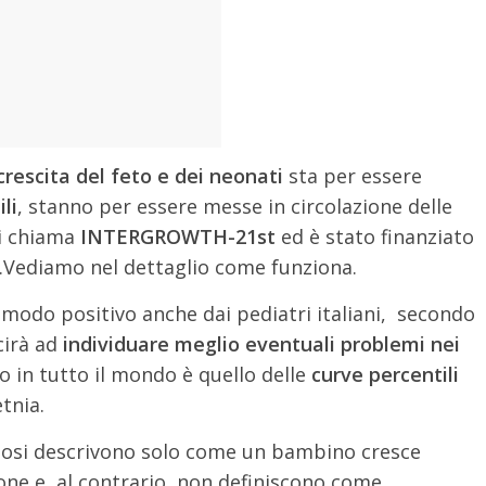
 crescita del feto e dei neonati
sta per essere
li
, stanno per essere messe in circolazione delle
si chiama
INTERGROWTH-21st
ed è stato finanziato
.Vediamo nel dettaglio come funziona.
 modo positivo anche dai pediatri italiani, secondo
cirà ad
individuare meglio eventuali problemi nei
o in tutto il mondo è quello delle
curve percentili
tnia.
diosi descrivono solo come un bambino cresce
ione e, al contrario, non definiscono come