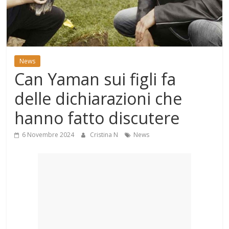
Mondo
News
Can Yaman sui figli fa
delle dichiarazioni che
hanno fatto discutere
6 Novembre 2024
Cristina N
News