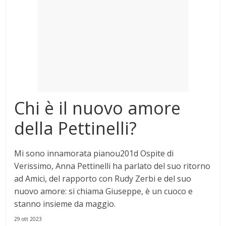
Mondo
Chi è il nuovo amore
della Pettinelli?
Mi
sono
innamorata pianou201d Ospite di
Verissimo, Anna
Pettinelli
ha parlato del suo ritorno
ad Amici, del rapporto con Rudy Zerbi
e
del suo
nuovo amore
: si chiama Giuseppe,
è
un cuoco
e
stanno insieme da maggio.
29 ott 2023