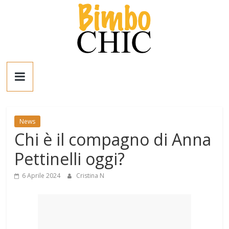
Salta
al
contenuto
Bimbo
News
News
News
Chi è il compagno di Anna
moda,
mamme,
Pettinelli oggi?
spettacolo
e
6 Aprile 2024
Cristina N
bambini:
news
Italia
e