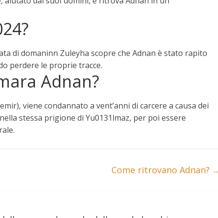
, aiutato dai suoi uomini, e ritrova Adnan
in un
024?
tata di domaninn Zuleyha scopre che Adnan è stato rapito
endo perdere le proprie tracce.
amara Adnan?
emir), viene condannato a vent’anni di carcere a causa dei
 nella stessa prigione di Yu0131lmaz, per poi essere
rale.
Come ritrovano Adnan?