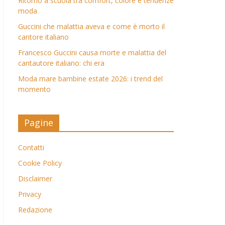
Ritorno a scuola tra comfort, colore e tendenze
moda
Guccini che malattia aveva e come è morto il
cantore italiano
Francesco Guccini causa morte e malattia del
cantautore italiano: chi era
Moda mare bambine estate 2026: i trend del
momento
Pagine
Contatti
Cookie Policy
Disclaimer
Privacy
Redazione