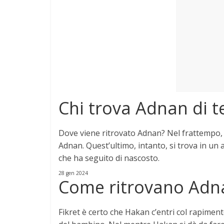
e
Mondo
Chi trova Adnan di 
Dove viene ritrovato
Adnan
? Nel frattempo,
Adnan
. Quest’ultimo, intanto, si
trova
in un 
che ha seguito
di
nascosto.
28 gen 2024
Come ritrovano Adn
Fikret è certo che Hakan c’entri col rapimen