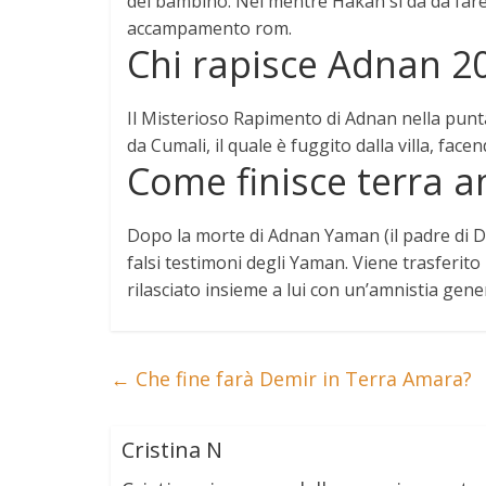
del bambino. Nel mentre Hakan si dà da fare
accampamento rom
.
Chi rapisce Adnan 2
Il Misterioso Rapimento di Adnan nella pun
da
Cumali
, il quale è fuggito dalla villa, fac
Come finisce terra 
Dopo la morte di
Adnan
Yaman (il padre di D
falsi testimoni degli Yaman. Viene trasferito
rilasciato insieme a lui con un’amnistia gene
←
Che fine farà Demir in Terra Amara?
Cristina N