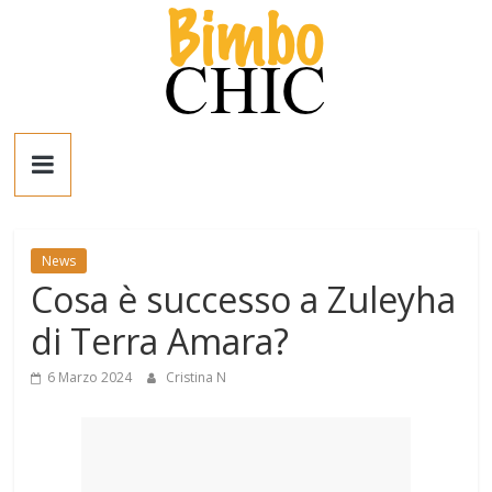
Salta
al
contenuto
Bimbo
News
News
News
Cosa è successo a Zuleyha
moda,
mamme,
di Terra Amara?
spettacolo
e
6 Marzo 2024
Cristina N
bambini:
news
Italia
e