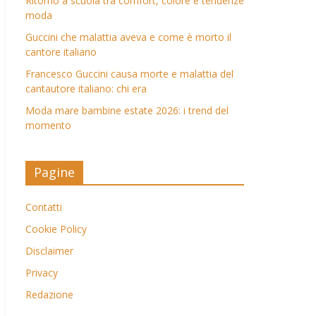
Ritorno a scuola tra comfort, colore e tendenze
moda
Guccini che malattia aveva e come è morto il
cantore italiano
Francesco Guccini causa morte e malattia del
cantautore italiano: chi era
Moda mare bambine estate 2026: i trend del
momento
Pagine
Contatti
Cookie Policy
Disclaimer
Privacy
Redazione