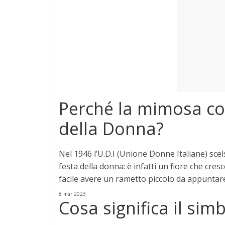
e
Mondo
Perché la mimosa co
della Donna?
Nel 1946
l’U.D.I (Unione Donne Italiane) sc
festa della donna
: è infatti un fiore che cr
facile avere un rametto piccolo da appuntare 
8 mar 2023
Cosa significa il si