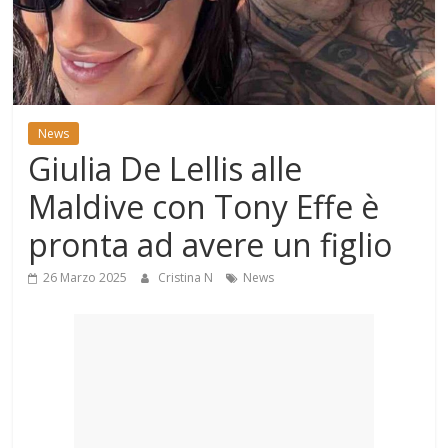
Mondo
News
Giulia De Lellis alle
Maldive con Tony Effe è
pronta ad avere un figlio
26 Marzo 2025
Cristina N
News