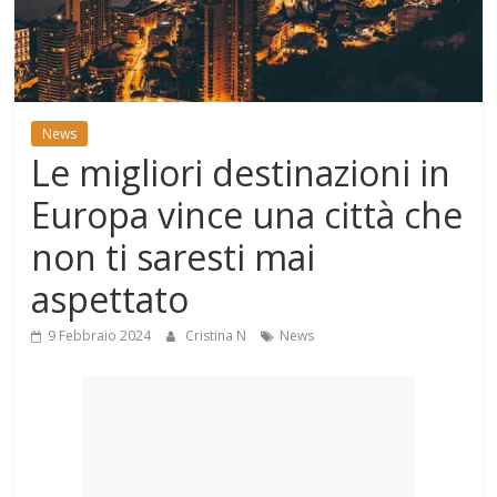
Mondo
News
Le migliori destinazioni in
Europa vince una città che
non ti saresti mai
aspettato
9 Febbraio 2024
Cristina N
News