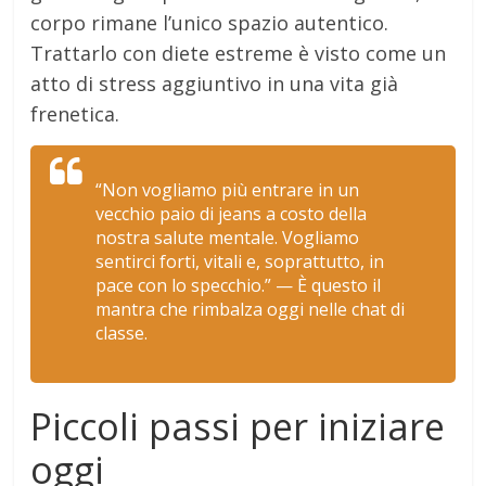
corpo rimane l’unico spazio autentico.
Trattarlo con diete estreme è visto come un
atto di stress aggiuntivo in una vita già
frenetica.
“Non vogliamo più entrare in un
vecchio paio di jeans a costo della
nostra salute mentale. Vogliamo
sentirci forti, vitali e, soprattutto, in
pace con lo specchio.”
— È questo il
mantra che rimbalza oggi nelle chat di
classe.
Piccoli passi per iniziare
oggi