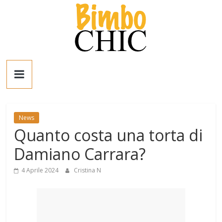
Salta
al
contenuto
Bimbo
News
News
News
Quanto costa una torta di
moda,
mamme,
Damiano Carrara?
spettacolo
e
4 Aprile 2024
Cristina N
bambini:
news
Italia
e