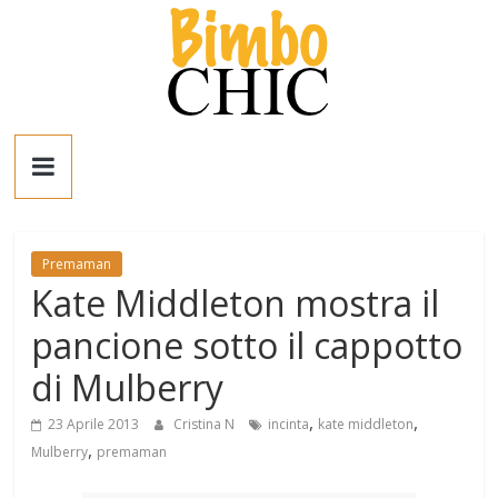
Salta
al
contenuto
Bimbo
News
Premaman
News
Kate Middleton mostra il
moda,
mamme,
pancione sotto il cappotto
spettacolo
e
di Mulberry
bambini:
,
,
23 Aprile 2013
Cristina N
incinta
kate middleton
news
,
Mulberry
premaman
Italia
e