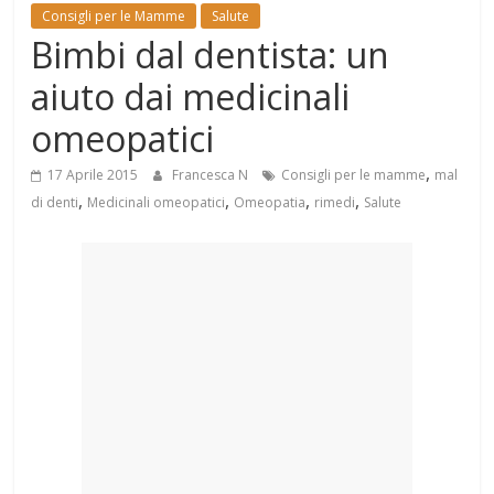
Mondo
Consigli per le Mamme
Salute
Bimbi dal dentista: un
aiuto dai medicinali
omeopatici
,
17 Aprile 2015
Francesca N
Consigli per le mamme
mal
,
,
,
,
di denti
Medicinali omeopatici
Omeopatia
rimedi
Salute