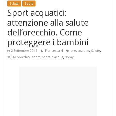
Mondo
Salute
Sport
Sport acquatici:
attenzione alla salute
dell’orecchio. Come
proteggere i bambini
,
,
2 Settembre 2014
Francesca N
prevenzione
Salute
,
,
,
salute orecchio
sport
Sport in acqua
spray