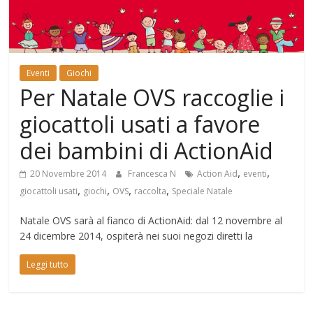
Mondo
Eventi
Giochi
Per Natale OVS raccoglie i
giocattoli usati a favore
dei bambini di ActionAid
,
,
20 Novembre 2014
Francesca N
Action Aid
eventi
,
,
,
,
giocattoli usati
giochi
OVS
raccolta
Speciale Natale
Natale OVS sarà al fianco di ActionAid: dal 12 novembre al
24 dicembre 2014, ospiterà nei suoi negozi diretti la
Leggi tutto