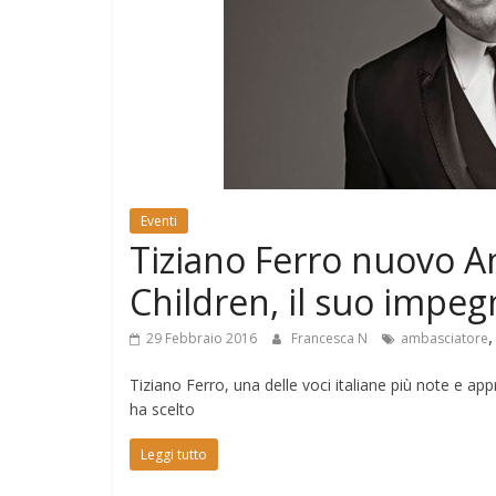
e
Mondo
Eventi
Tiziano Ferro nuovo A
Children, il suo impe
29 Febbraio 2016
Francesca N
ambasciatore
Tiziano Ferro, una delle voci italiane più note e a
ha scelto
Leggi tutto