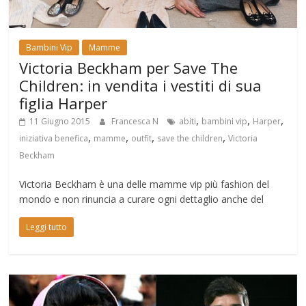
Bambini Vip
Mamme
Victoria Beckham per Save The
Children: in vendita i vestiti di sua
figlia Harper
,
,
,
11 Giugno 2015
Francesca N
abiti
bambini vip
Harper
,
,
,
,
iniziativa benefica
mamme
outfit
save the children
Victoria
Beckham
Victoria Beckham è una delle mamme vip più fashion del
mondo e non rinuncia a curare ogni dettaglio anche del
Leggi tutto