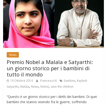
News
Premio Nobel a Malala e Satyarthi:
un giorno storico per i bambini di
tutto il mondo
,
10 Ottobre 2014
Francesca N
bambini
Kaylash
,
,
,
,
Satyarthi
Malala
News
Nobel
save the children
“Questo è un giorno storico per i diritti dei bambini. Di quei
bambini che stanno vivendo fra le guerre, soffrendo