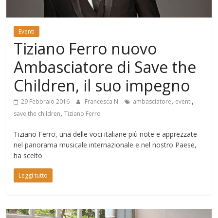
Mondo
Eventi
Tiziano Ferro nuovo
Ambasciatore di Save the
Children, il suo impegno
,
,
29 Febbraio 2016
Francesca N
ambasciatore
eventi
,
save the children
Tiziano Ferro
Tiziano Ferro, una delle voci italiane più note e apprezzate
nel panorama musicale internazionale e nel nostro Paese,
ha scelto
Leggi tutto