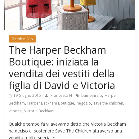
Mondo
Bambini Vip
The Harper Beckham
Boutique: iniziata la
vendita dei vestiti della
figlia di David e Victoria
,
19 Giugno 2015
Francesca N
bambini vip
Harper
,
,
,
,
Beckham
Harper Beckham Boutique
negozio
save the children
,
vendita
Victoria Beckham
Qualche tempo fa vi avevamo detto che Victoria Beckham
ha deciso di sostenere Save The Children attraverso una
vendita molto speciale: