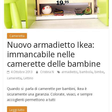
Mondo
Cameretta
Nuovo armadietto Ikea:
immancabile nelle
camerette delle bambine
,
,
,
4 Ottobre 2013
Cristina N
armadietto
bambola
bimbe
,
cameretta
Lettino
Quando si parla di camerette per bambini, Ikea è
sicuramente una garanzia. Colorate, vivaci, e sempre
accoglienti permettono a tutti
Leggi tutto