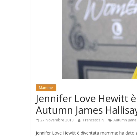
e
Mondo
Mamme
Jennifer Love Hewitt 
Autumn James Hallisa
27 Novembre 2013
Francesca N
Autumn James
Jennifer Love Hewitt è diventata mamma: ha dato all