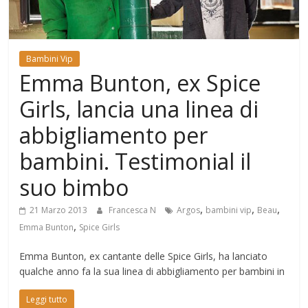
Mondo
Bambini Vip
Emma Bunton, ex Spice
Girls, lancia una linea di
abbigliamento per
bambini. Testimonial il
suo bimbo
,
,
,
21 Marzo 2013
Francesca N
Argos
bambini vip
Beau
,
Emma Bunton
Spice Girls
Emma Bunton, ex cantante delle Spice Girls, ha lanciato
qualche anno fa la sua linea di abbigliamento per bambini in
Leggi tutto