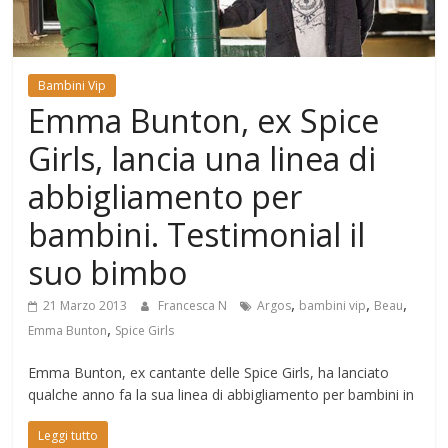
Mondo
Bambini Vip
Emma Bunton, ex Spice
Girls, lancia una linea di
abbigliamento per
bambini. Testimonial il
suo bimbo
,
,
,
21 Marzo 2013
Francesca N
Argos
bambini vip
Beau
,
Emma Bunton
Spice Girls
Emma Bunton, ex cantante delle Spice Girls, ha lanciato
qualche anno fa la sua linea di abbigliamento per bambini in
Leggi tutto