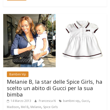
Bambini Vip
Melanie B, la star delle Spice Girls, ha
scelto un abito di Gucci per la sua
bimba
,
,
14 Marzo 2013
Francesca N
bambini vip
Gucci
,
,
,
Madison
Mel B
Melanie
Spice Girls