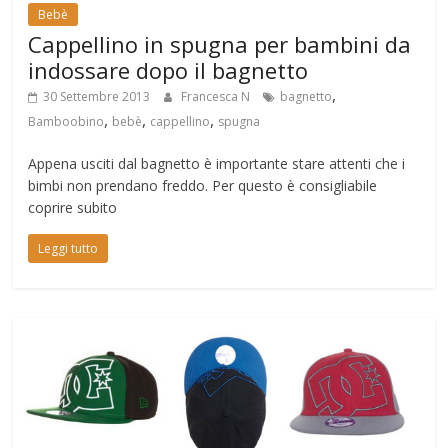
Bebè
Cappellino in spugna per bambini da
indossare dopo il bagnetto
,
30 Settembre 2013
Francesca N
bagnetto
,
,
,
Bamboobino
bebè
cappellino
spugna
Appena usciti dal bagnetto è importante stare attenti che i
bimbi non prendano freddo. Per questo è consigliabile
coprire subito
Leggi tutto