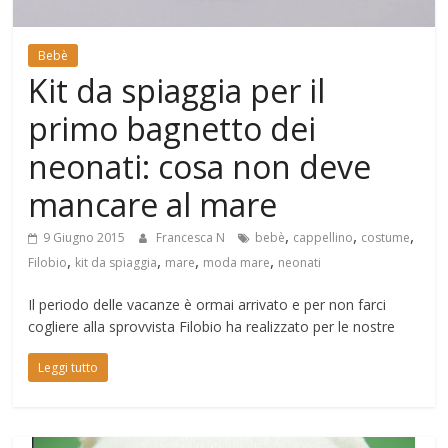
Mondo
Bebè
Kit da spiaggia per il
primo bagnetto dei
neonati: cosa non deve
mancare al mare
,
,
,
9 Giugno 2015
Francesca N
bebè
cappellino
costume
,
,
,
,
Filobio
kit da spiaggia
mare
moda mare
neonati
Il periodo delle vacanze è ormai arrivato e per non farci
cogliere alla sprovvista Filobio ha realizzato per le nostre
Leggi tutto