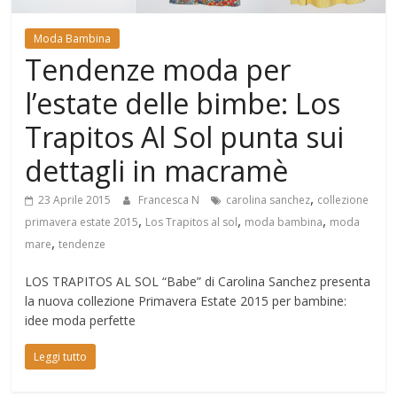
Mondo
Moda Bambina
Tendenze moda per
l’estate delle bimbe: Los
Trapitos Al Sol punta sui
dettagli in macramè
,
23 Aprile 2015
Francesca N
carolina sanchez
collezione
,
,
,
primavera estate 2015
Los Trapitos al sol
moda bambina
moda
,
mare
tendenze
LOS TRAPITOS AL SOL “Babe” di Carolina Sanchez presenta
la nuova collezione Primavera Estate 2015 per bambine:
idee moda perfette
Leggi tutto