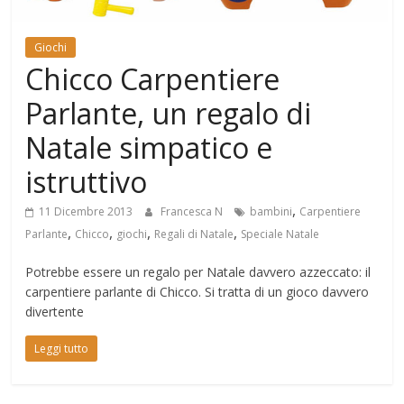
Mondo
Giochi
Chicco Carpentiere
Parlante, un regalo di
Natale simpatico e
istruttivo
,
11 Dicembre 2013
Francesca N
bambini
Carpentiere
,
,
,
,
Parlante
Chicco
giochi
Regali di Natale
Speciale Natale
Potrebbe essere un regalo per Natale davvero azzeccato: il
carpentiere parlante di Chicco. Si tratta di un gioco davvero
divertente
Leggi tutto