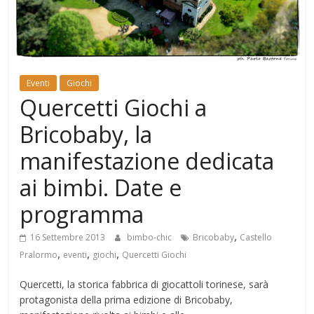
Mondo
Eventi
Giochi
Quercetti Giochi a
Bricobaby, la
manifestazione dedicata
ai bimbi. Date e
programma
,
16 Settembre 2013
bimbo-chic
Bricobaby
Castello
,
,
,
Pralormo
eventi
giochi
Quercetti Giochi
Quercetti, la storica fabbrica di giocattoli torinese, sarà
protagonista della prima edizione di Bricobaby,