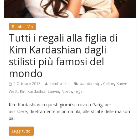
Mondo
Bambini Vip
Tutti i regali alla figlia di
Kim Kardashian dagli
stilisti più famosi del
mondo
,
,
2 Ottobre 2013
bimbo-chic
bambini vip
Celine
Kanye
,
,
,
,
West
Kim Kardashia
Lanvin
North
regali
Kim Kardashian in questi giorni si trova a Parigi per
assistere, direttamente in prima fila, alle sfilate delle maison
più
Leggi tutto