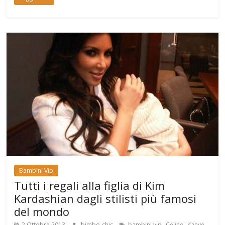
Bambini Vip
Tutti i regali alla figlia di Kim
Kardashian dagli stilisti più famosi
del mondo
,
,
2 Ottobre 2013
bimbo-chic
bambini vip
Celine
Kanye