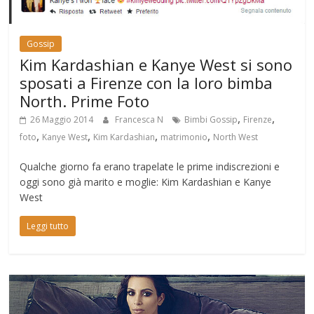
Gossip
Kim Kardashian e Kanye West si sono
sposati a Firenze con la loro bimba
North. Prime Foto
,
,
26 Maggio 2014
Francesca N
Bimbi Gossip
Firenze
,
,
,
,
foto
Kanye West
Kim Kardashian
matrimonio
North West
Qualche giorno fa erano trapelate le prime indiscrezioni e
oggi sono già marito e moglie: Kim Kardashian e Kanye
West
Leggi tutto