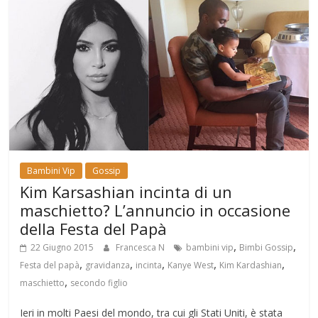
Bambini Vip
Gossip
Kim Karsashian incinta di un
maschietto? L’annuncio in occasione
della Festa del Papà
,
,
22 Giugno 2015
Francesca N
bambini vip
Bimbi Gossip
,
,
,
,
,
Festa del papà
gravidanza
incinta
Kanye West
Kim Kardashian
,
maschietto
secondo figlio
Ieri in molti Paesi del mondo, tra cui gli Stati Uniti, è stata