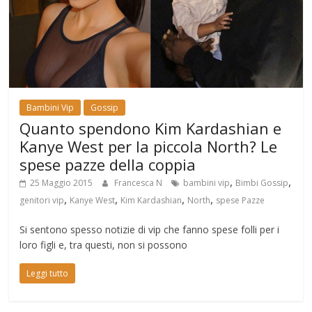
Bambini Vip
Gossip
Quanto spendono Kim Kardashian e
Kanye West per la piccola North? Le
spese pazze della coppia
,
,
25 Maggio 2015
Francesca N
bambini vip
Bimbi Gossip
,
,
,
,
genitori vip
Kanye West
Kim Kardashian
North
spese Pazze
Si sentono spesso notizie di vip che fanno spese folli per i
loro figli e, tra questi, non si possono
Leggi tutto