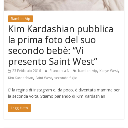
Mondo
Bambini Vip
Kim Kardashian pubblica
la prima foto del suo
secondo bebè: “Vi
presento Saint West”
,
,
23 Febbraio 2016
Francesca N
bambini vip
Kanye West
,
,
Kim Kardashian
Saint West
secondo figlio
E’ la regina di Instagram e, da poco, è diventata mamma per
la seconda volta. Stiamo parlando di Kim Kardashian
Leggi tutto