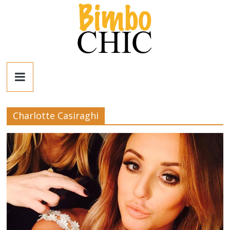
Salta
al
contenuto
Bimbo
News
Charlotte Casiraghi
News
moda,
mamme,
spettacolo
e
bambini:
news
Italia
e