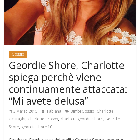
Mondo
Gossip
Geordie Shore, Charlotte
spiega perchè viene
continuamente attaccata:
“Mi avete delusa”
,
3 Marzo 2015
Fabiana
Bimbi Gossip
Charlotte
,
,
,
Casiraghi
Charlotte Crosby
charlotte geordie shore
Geordie
,
Shore
geordie shore 10
Charlotte Crosby, star del reality Geordie Shore, non può