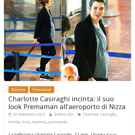
Mamme
Premaman
Charlotte Casiraghi incinta: il suo
look Premaman all’aeroporto di Nizza
,
20 Settembre 2013
bimbo-chic
Charlotte Casiraghi
,
,
,
incinta
look
mamme
premaman
La bellissima Charlotte Casiraghi, 27 anni, sfoggia il suo