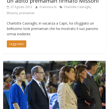
un abito premaman firmato Missoni
,
27 Agosto 2013
Francesca N
Charlotte Casiraghi
,
Missoni
premaman
Charlotte Casiraghi, in vacanza a Capri, ha sfoggiato un
bellissimo look premaman che ha mostrato il suo pancino
ormai evidente.
Leggi tutto